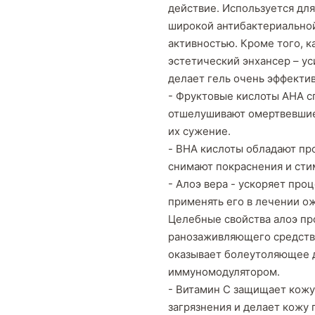
действие. Используется для
широкой антибактериальной
активностью. Кроме того, к
эстетический энхансер – у
делает гель очень эффекти
- Фруктовые кислоты AHA с
отшелушивают омертвевшие 
их сужение.
- BHA кислоты обладают п
снимают покраснения и сти
- Алоэ вера - ускоряет про
применять его в лечении ож
Целебные свойства алоэ пр
ранозаживляющего средства
оказывает болеутоляющее д
иммуномодулятором.
- Витамин С защищает кожу 
загрязнения и делает кожу 