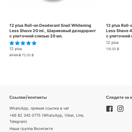
12 plus Roll-on Deodorant Snail Whitening
12 plus Roll-
Less Shave 20 ml., Шариковый дезодорант
Less Shave 
с улиточной слизью 20 мл.
с улиточной 
12 plus
12 plus
Обычная
116.00 ฿
цена
Обычная
87.00 ฿
Цена
75.00 ฿
цена
со
скидкой
Ссылки/контакты
Следите за 
WhatsApp, прямая ссылка в чат
Facebook
Inst
+66 82 345 0775 (WhatsApp, Viber, Line,
Telegram)
Наша группа Вконтакте