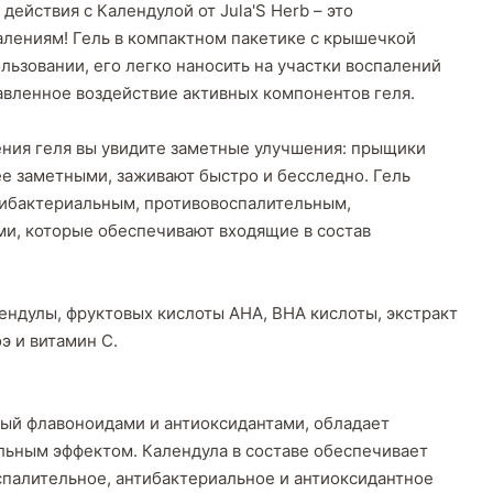
действия с Календулой от Jula'S Herb – это
алениям! Гель в компактном пакетике с крышечкой
льзовании, его легко наносить на участки воспалений
авленное воздействие активных компонентов геля.
ния геля вы увидите заметные улучшения: прыщики
ее заметными, заживают быстро и бесследно. Гель
ибактериальным, противовоспалительным,
и, которые обеспечивают входящие в состав
лендулы, фруктовых кислоты АНА, ВНА кислоты, экстракт
э и витамин С.
атый флавоноидами и антиоксидантами, обладает
ьным эффектом. Календула в составе обеспечивает
палительное, антибактериальное и антиоксидантное