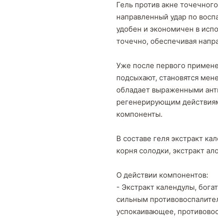
Гель против акне точечного 
направленный удар по восп
удобен и экономичен в испо
точечно, обеспечивая напр
Уже после первого примене
подсыхают, становятся мен
обладает выраженными ант
регенерирующим действиям
компоненты.
В составе геля экстракт ка
корня солодки, экстракт ало
О действии компонентов:
- Экстракт календулы, бог
сильным противовоспалител
успокаивающее, противовос