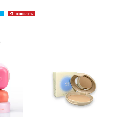
ь
Твитнуть
Приколоть
Приколоть
в
в
Twitter
Pinterest