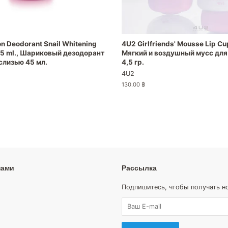
on Deodorant Snail Whitening
4U2 Girlfriends' Mousse Lip Cup
45 ml., Шариковый дезодорант
Мягкий и воздушный мусс для 
слизью 45 мл.
4,5 гр.
4U2
Обычная
130.00 ฿
цена
нами
Рассылка
agram
Подпишитесь, чтобы получать н