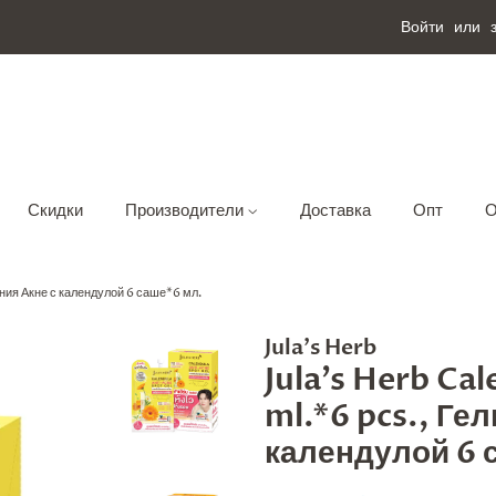
Войти
или
Скидки
Производители
Доставка
Опт
О
ения Акне с календулой 6 саше*6 мл.
Jula's Herb
Jula's Herb Ca
ml.*6 pcs., Ге
календулой 6 