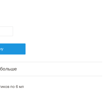
ну
 больше
тиков по 6 мл