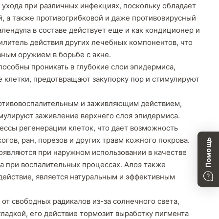
 ухода при различных инфекциях, поскольку обладает
, а также противогрибковой и даже противовирусный
алендула в составе действует еще и как кондиционер и
силитель действия других лечебных компонентов, что
вным оружием в борьбе с акне.
пособны проникать в глубокие слои эпидермиса,
клетки, предотвращают закупорку пор и стимулируют
ротивовоспалительным и заживляющим действием,
мулируют заживление верхнего слоя эпидермиса.
цессы регенерации клеток, что дает возможность
огов, ран, порезов и других травм кожного покрова.
Помощь
оявляются при наружном использовании в качестве
 при воспалительных процессах. Алоэ также
ействие, является натуральным и эффективным
от свободных радикалов из-за солнечного света,
гладкой, его действие тормозит выработку пигмента