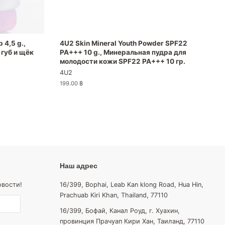
 4,5 g.,
4U2 Skin Mineral Youth Powder SPF22
губ и щёк
PA+++ 10 g., Минеральная пудра для
молодости кожи SPF22 PA+++ 10 гр.
4U2
Обычная
199.00 ฿
цена
Наш адрес
овости!
16/399, Bophai, Leab Kan klong Road, Hua Hin,
Prachuab Kiri Khan, Thailand, 77110
16/399, Бофай, Канал Роуд, г. Хуахин,
провинция Прачуап Кири Хан, Таиланд, 77110