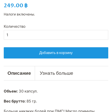
Обычная
Цена
249.00 ฿
цена
со
Налоги включены.
скидкой
Количество
Добавить в корзину
Описание
Узнать больше
Объем:
30 капсул.
Вес брутто:
85 гр.
Больше никаких болей при ПМС! Масло примулы