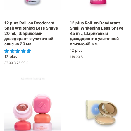
12 plus Roll-on Deodorant
12 plus Roll-on Deodorant
Snail Whitening Less Shave
Snail Whitening Less Shave
20 ml., Шариковый
45 ml., Шариковый
дезодорант с улиточной
дезодорант с улиточной
слизью 20 мл.
слизью 45 мл.
12 plus
12 plus
Обычная
116.00 ฿
цена
Обычная
87.00 ฿
Цена
75.00 ฿
цена
со
скидкой