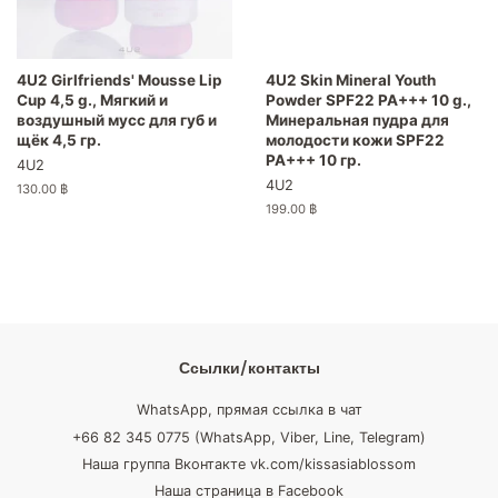
4U2 Girlfriends' Mousse Lip
4U2 Skin Mineral Youth
Cup 4,5 g., Мягкий и
Powder SPF22 PA+++ 10 g.,
воздушный мусс для губ и
Минеральная пудра для
щёк 4,5 гр.
молодости кожи SPF22
PA+++ 10 гр.
4U2
4U2
Обычная
130.00 ฿
цена
Обычная
199.00 ฿
цена
Ссылки/контакты
WhatsApp, прямая ссылка в чат
+66 82 345 0775 (WhatsApp, Viber, Line, Telegram)
Наша группа Вконтакте vk.com/kissasiablossom
Наша страница в Facebook