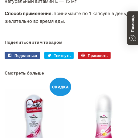
натуральный витамин Е — 15 мг.
Способ применения:
принимайте по 1 капсуле в день,
Помощь
желательно во время еды.
Поделиться этим товаром
Поделиться
Поделиться
Твитнуть
Твитнуть
Приколоть
Приколоть
в
в
в
Facebook
Twitter
Pinterest
Смотреть больше
СКИДКА