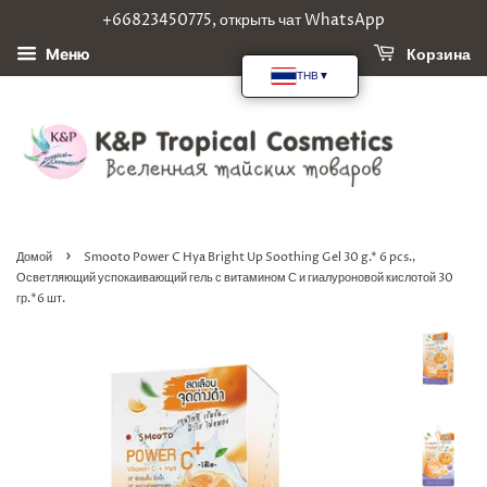
+66823450775, открыть чат WhatsApp
Корзина
Меню
›
Домой
Smooto Power C Hya Bright Up Soothing Gel 30 g.* 6 pcs.,
Осветляющий успокаивающий гель с витамином С и гиалуроновой кислотой 30
гр.*6 шт.