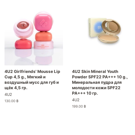
4U2 Girlfriends' Mousse Lip
4U2 Skin Mineral Youth
Cup 4,5 g., Мягкий и
Powder SPF22 PA+++ 10 g.,
воздушный мусс для губ и
Минеральная пудра для
щёк 4,5 гр.
молодости кожи SPF22
PA+++ 10 гр.
4U2
4U2
Обычная
130.00 ฿
цена
Обычная
199.00 ฿
цена