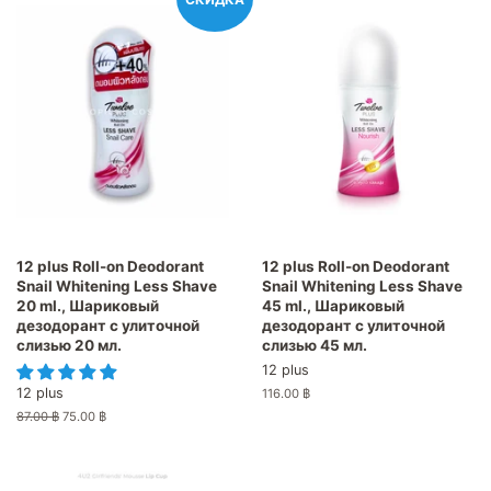
12 plus Roll-on Deodorant
12 plus Roll-on Deodorant
Snail Whitening Less Shave
Snail Whitening Less Shave
20 ml., Шариковый
45 ml., Шариковый
дезодорант с улиточной
дезодорант с улиточной
слизью 20 мл.
слизью 45 мл.
12 plus
12 plus
Обычная
116.00 ฿
цена
Обычная
87.00 ฿
Цена
75.00 ฿
цена
со
скидкой