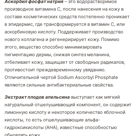
Аскорбил фосфат натрия
– это водорастворимое
производное витамина С, после нанесения на кожу в
составе косметических средств постепенно проникает
в эпидермис, где трансформируется в витамин С, или
аскорбиновую кислоту. Поддерживает производство
нового коллагена и регенеририрует кожу. Помимо
этого, вещество способно минимизировать
пигментацию дермы, снижая синтез меланина,
отбеливает кожу, защищает от свободных радикалов,
противостоит преждевременному увяданию.
Отличительной чертой Sodium Ascorbyl Phosphate
являются сильные антибактериальные свойства.
Экстракт плодов апельсина
выступает как мягкий
натуральный отшелушивающий компонент, он содержит
лимонную кислоту и некоторое количество яблочной
кислоты, то есть отшелушивающие альфа-
гидроксикислоты (AHA), известные способностью
обновлять кожу.