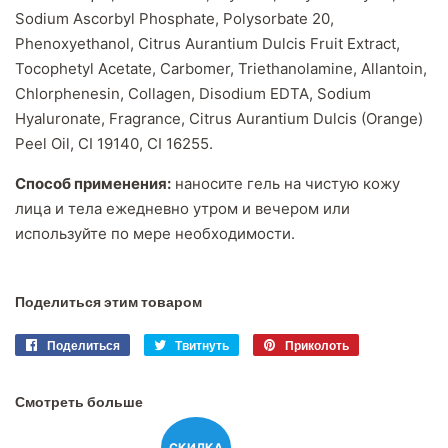
Sodium Ascorbyl Phosphate, Polysorbate 20,
Phenoxyethanol, Citrus Aurantium Dulcis Fruit Extract,
Tocophetyl Acetate, Carbomer, Triethanolamine, Allantoin,
Chlorphenesin, Collagen, Disodium EDTA, Sodium
Hyaluronate, Fragrance, Citrus Aurantium Dulcis (Orange)
Peel Oil, CI 19140, CI 16255.
Способ применения:
наносите гель на чистую кожу
лица и тела ежедневно утром и вечером или
используйте по мере необходимости.
Поделиться этим товаром
Поделиться
Поделиться
Твитнуть
Твитнуть
Приколоть
Приколоть
в
в
в
Facebook
Twitter
Pinterest
Смотреть больше
СКИДКА